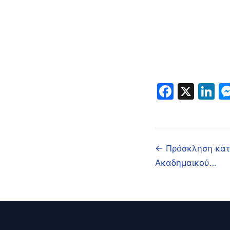
Faceb
X
L
← Πρόσκληση κατ
Ακαδημαικού…