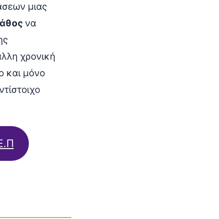
άσεων μιας
άθος
να
ης
άλλη χρονική
ο και μόνο
ντίστοιχο
Ε.Π