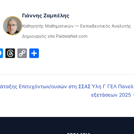
Γιάννης Ζαμπέλης
Καθηγητής Μαθηματικών — Εκπαιδευτικός Αναλυτής
Δημιουργός site PaideiaNet.com
ook
inkedIn
Messenger
Threads
Copy
Μοιραστείτε
Link
άταξης Επιτυχόντων/ουσών στη ΣΣΑΣ
Ύλη Γ ΓΕΛ Πανελ
εξετάσεων 2025