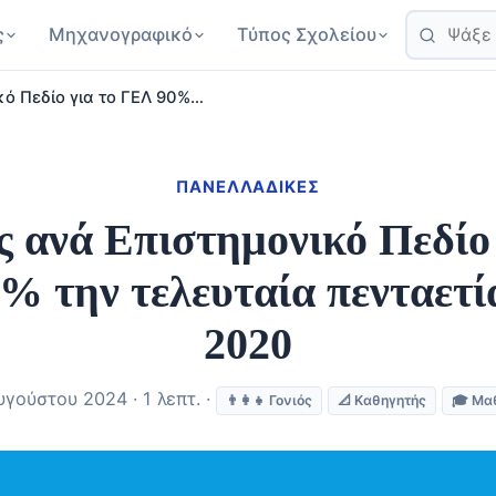
ς
Μηχανογραφικό
Τύπος Σχολείου
κό Πεδίο για το ΓΕΛ 90%…
ΠΑΝΕΛΛΑΔΙΚΈΣ
ς ανά Επιστημονικό Πεδίο 
 την τελευταία πενταετί
2020
υγούστου 2024 · 1 λεπτ. ·
👨‍👩‍👧 Γονιός
📐 Καθηγητής
🎓 Μα