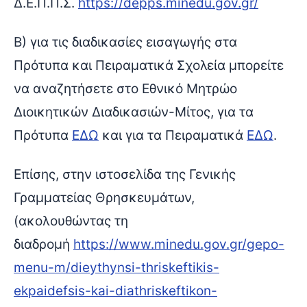
Δ.Ε.Π.Π.Σ.
https://depps.minedu.gov.gr/
Β) για τις διαδικασίες εισαγωγής στα
Πρότυπα και Πειραματικά Σχολεία μπορείτε
να αναζητήσετε στο Εθνικό Μητρώο
Διοικητικών Διαδικασιών-Μίτος, για τα
Πρότυπα
ΕΔΩ
και για τα Πειραματικά
ΕΔΩ
.
Επίσης, στην ιστοσελίδα της Γενικής
Γραμματείας Θρησκευμάτων,
(ακολουθώντας τη
διαδρομή
https://www.minedu.gov.gr/gepo-
menu-m/dieythynsi-thriskeftikis-
ekpaidefsis-kai-diathriskeftikon-