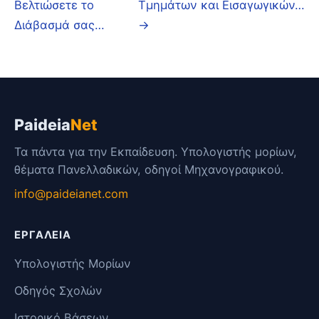
Βελτιώσετε το
Τμημάτων και Εισαγωγικών…
Διάβασμά σας…
→
Paideia
Net
Τα πάντα για την Εκπαίδευση. Υπολογιστής μορίων,
θέματα Πανελλαδικών, οδηγοί Μηχανογραφικού.
info@paideianet.com
ΕΡΓΑΛΕΊΑ
Υπολογιστής Μορίων
Οδηγός Σχολών
Ιστορικό Βάσεων