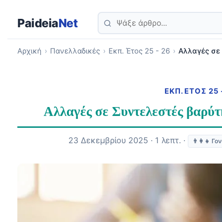
Paideia
Net
Αρχική
›
Πανελλαδικές
›
Εκπ. Έτος 25 - 26
›
Αλλαγές σε
ΕΚΠ. ΈΤΟΣ 25 
Αλλαγές σε Συντελεστές βαρ
23 Δεκεμβρίου 2025 · 1 λεπτ. ·
👨‍👩‍👧 Γο