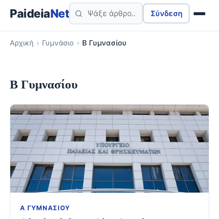
Paideia
Net
Σύνδεση
Αρχική
›
Γυμνάσιο
›
Β Γυμνασίου
Β Γυμνασίου
Α ΓΥΜΝΑΣΊΟΥ