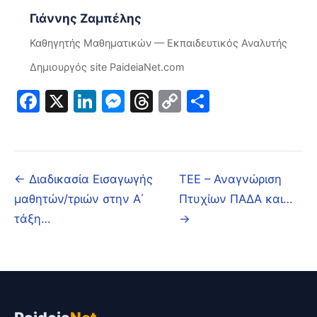
Γιάννης Ζαμπέλης
Καθηγητής Μαθηματικών — Εκπαιδευτικός Αναλυτής
Δημιουργός site PaideiaNet.com
Facebook
X
LinkedIn
Messenger
Threads
Copy
Μοιραστε
Link
← Διαδικασία Εισαγωγής
ΤΕΕ – Αναγνώριση
μαθητών/τριών στην Α΄
Πτυχίων ΠΑΔΑ και…
τάξη…
→