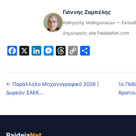
Γιάννης Ζαμπέλης
Καθηγητής Μαθηματικών — Εκπαιδ
Δημιουργός site PaideiaNet.com
Facebook
X
LinkedIn
Messenger
Threads
Copy
Μοιραστε
Link
← Παράλληλο Μηχανογραφικό 2026 |
1ο Πεδ
Δωρεάν ΣΑΕΚ…
Άριστο
Paideia
Net