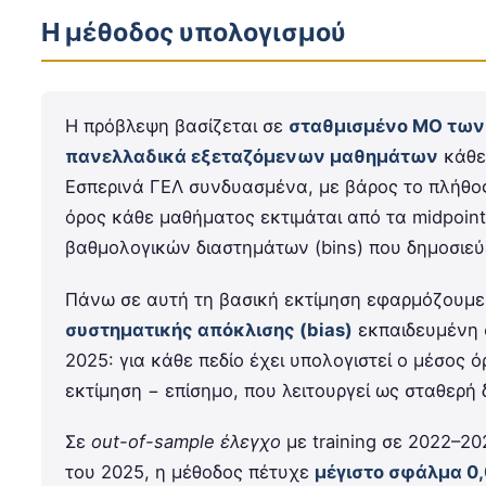
Η μέθοδος υπολογισμού
Η πρόβλεψη βασίζεται σε
σταθμισμένο ΜΟ των
πανελλαδικά εξεταζόμενων μαθημάτων
κάθε 
Εσπερινά ΓΕΛ συνδυασμένα, με βάρος το πλήθο
όρος κάθε μαθήματος εκτιμάται από τα midpoin
βαθμολογικών διαστημάτων (bins) που δημοσιεύ
Πάνω σε αυτή τη βασική εκτίμηση εφαρμόζουμ
συστηματικής απόκλισης (bias)
εκπαιδευμένη 
2025: για κάθε πεδίο έχει υπολογιστεί ο μέσος 
εκτίμηση − επίσημο, που λειτουργεί ως σταθερή 
Σε
out-of-sample έλεγχο
με training σε 2022–2
του 2025, η μέθοδος πέτυχε
μέγιστο σφάλμα 0,