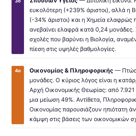
Σπουδών Υγείας
— Διπολική εικόνα. 
3ο
ευκολότερη (+239% άριστοι), αλλά η Β
(-34% άριστοι) και η Χημεία ελαφρώς π
ανεβαίνει ελαφρά κατά 0,24 μονάδες. Σ
σχολές που βαρύνει η Βιολογία, αναμέ
πίεση στις υψηλές βαθμολογίες.
Οικονομίας & Πληροφορικής
— Πτώση
4ο
μονάδες. Ο κύριος λόγος είναι η κατά
Αρχή Οικονομικής Θεωρίας: από 7.921 
μια μείωση 49%. Αντίθετα, Πληροφορι
Οικονομίας παρουσιάζουν ηπιότατη άν
κάμψη στις βάσεις των οικονομικών σ