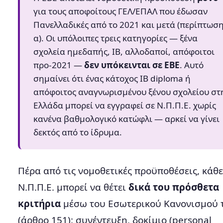
για τους αποφοίτους ΓΕΛ/ΕΠΑΛ που έδωσαν
Πανελλαδικές από το 2021 και μετά (περίπτωσ
α). Οι υπόλοιπες τρεις κατηγορίες — ξένα
σχολεία ημεδαπής, IB, αλλοδαποί, απόφοιτοι
προ-2021 —
δεν υπόκεινται σε ΕΒΕ
. Αυτό
σημαίνει ότι ένας κάτοχος IB diploma ή
απόφοιτος αναγνωρισμένου ξένου σχολείου στ
Ελλάδα μπορεί να εγγραφεί σε Ν.Π.Π.Ε. χωρίς
κανένα βαθμολογικό κατώφλι — αρκεί να γίνει
δεκτός από το ίδρυμα.
Πέρα από τις νομοθετικές προϋποθέσεις, κάθε
Ν.Π.Π.Ε. μπορεί να θέτει
δικά του πρόσθετα
κριτήρια
μέσω του Εσωτερικού Κανονισμού 
(άρθρο 151): συνέντευξη, δοκίμιο (personal