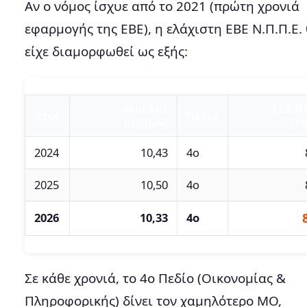
Αν ο νόμος ίσχυε από το 2021 (πρώτη χρονιά
εφαρμογής της ΕΒΕ), η ελάχιστη ΕΒΕ Ν.Π.Π.Ε.
είχε διαμορφωθεί ως εξής:
min(ΜΟ
ΕΒΕ Ν
Έτος
Πεδίο
πεδίων)
(×0
2024
10,43
4ο
2025
10,50
4ο
2026
10,33
4ο
Σε κάθε χρονιά, το 4ο Πεδίο (Οικονομίας &
Πληροφορικής) δίνει τον χαμηλότερο ΜΟ,