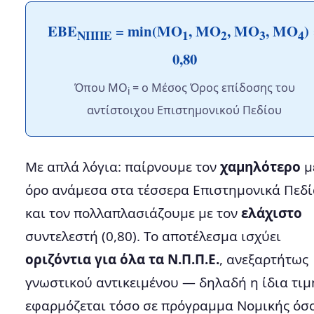
ΕΒΕ
= min(ΜΟ
, ΜΟ
, ΜΟ
, ΜΟ
)
ΝΠΠΕ
1
2
3
4
0,80
Όπου ΜΟ
= ο Μέσος Όρος επίδοσης του
i
αντίστοιχου Επιστημονικού Πεδίου
Με απλά λόγια: παίρνουμε τον
χαμηλότερο
μ
όρο ανάμεσα στα τέσσερα Επιστημονικά Πεδί
και τον πολλαπλασιάζουμε με τον
ελάχιστο
συντελεστή (0,80). Το αποτέλεσμα ισχύει
οριζόντια για όλα τα Ν.Π.Π.Ε.
, ανεξαρτήτως
γνωστικού αντικειμένου — δηλαδή η ίδια τιμ
εφαρμόζεται τόσο σε πρόγραμμα Νομικής όσο