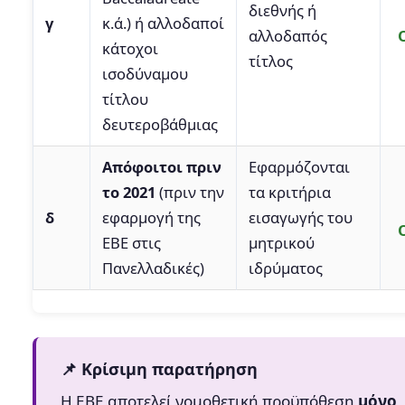
διεθνής ή
γ
κ.ά.) ή αλλοδαποί
αλλοδαπός
κάτοχοι
τίτλος
ισοδύναμου
τίτλου
δευτεροβάθμιας
Απόφοιτοι πριν
Εφαρμόζονται
το 2021
(πριν την
τα κριτήρια
δ
εφαρμογή της
εισαγωγής του
ΕΒΕ στις
μητρικού
Πανελλαδικές)
ιδρύματος
📌 Κρίσιμη παρατήρηση
Η ΕΒΕ αποτελεί νομοθετική προϋπόθεση
μόνο