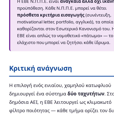
Η ΕΒΕ Ν.Π.Π.Ε. είναι
αναγκαία αλλά όχι ικαν
προϋπόθεση. Κάθε Ν.Π.Π.Ε. μπορεί να θέτει
πρόσθετα κριτήρια εισαγωγής
(συνέντευξη,
motivational letter, portfolio, αγγλικά), τα οποία
καθορίζονται στον Εσωτερικό Κανονισμό του. 
ΕΒΕ είναι απλώς το νομοθετικό «πάτωμα» — το
ελάχιστο που μπορεί να ζητήσει κάθε ίδρυμα.
Κριτική ανάγνωση
Η επιλογή ενός ενιαίου, χαμηλού κατωφλιού
δημιουργεί ένα σύστημα
δύο ταχυτήτων
. Στ
δημόσια ΑΕΙ, η ΕΒΕ λειτουργεί ως κλιμακωτό
φίλτρο ποιότητας — κάθε τμήμα ορίζει τον δι