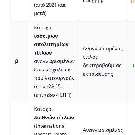
(2
ΝΠΠΕ
(από 2021 και
μετά)
Κάτοχοι
ισότιμων
απολυτηρίων
Αναγνωρισμένος
τίτλων
τίτλος
β
αναγνωρισμένων
δευτεροβάθμιας
ξένων σχολείων
εκπαίδευσης
που λειτουργούν
στην Ελλάδα
(επίπεδο 4 ΕΠΠ)
Κάτοχοι
διεθνών τίτλων
(International
Αναγνωρισμένος
Baccalaureate