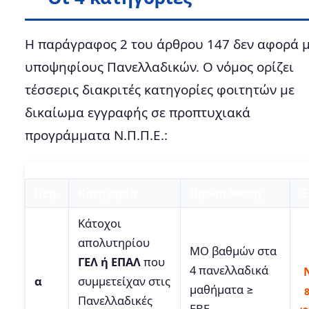
Η παράγραφος 2 του άρθρου 147 δεν αφορά 
υποψηφίους Πανελλαδικών. Ο νόμος ορίζει
τέσσερις διακριτές κατηγορίες φοιτητών με
δικαίωμα εγγραφής σε προπτυχιακά
προγράμματα Ν.Π.Π.Ε.:
Περ.
Κατηγορία
Προϋπόθεση
Ε
Κάτοχοι
απολυτηρίου
ΜΟ βαθμών στα
ΓΕΛ ή ΕΠΑΛ
που
4 πανελλαδικά
α
συμμετείχαν στις
μαθήματα ≥
8
Πανελλαδικές
ΕΒΕ