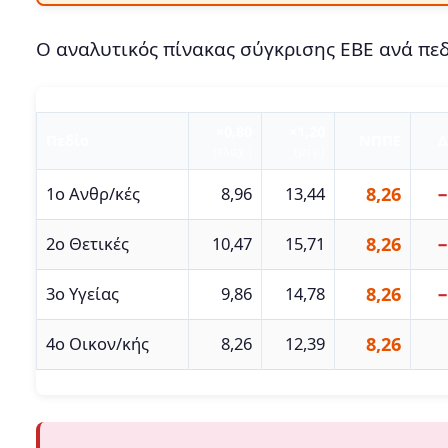
Ο αναλυτικός πίνακας σύγκρισης ΕΒΕ ανά πεδ
×0,80
×1,20
Πεδίο
ΝΠΠΕ
Δ
(ελάχ.)
(μέγ.)
1ο Ανθρ/κές
8,96
13,44
8,26
−
2ο Θετικές
10,47
15,71
8,26
−
3ο Υγείας
9,86
14,78
8,26
−
4ο Οικον/κής
8,26
12,39
8,26