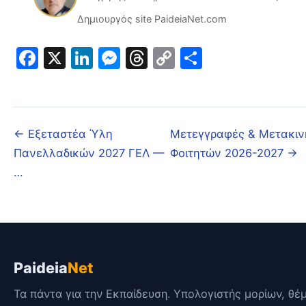
Δημιουργός site PaideiaNet.com
Facebook
X
LinkedIn
Messenger
Threads
Copy
Μοιραστε
Link
← Εξεταστέα Ύλη
Μετεγγραφές & Μετακιν
Πανελλαδικών 2027 ΓΕΛ —
Φοιτητών 2026-2027 →
…
Paideia
Net
Τα πάντα για την Εκπαίδευση. Υπολογιστής μορίων, θέ