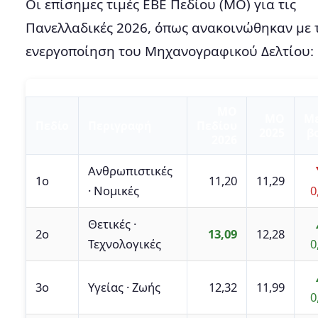
Οι επίσημες τιμές ΕΒΕ Πεδίου (ΜΟ) για τις
Πανελλαδικές 2026, όπως ανακοινώθηκαν με 
ενεργοποίηση του Μηχανογραφικού Δελτίου:
ΜΟ
ΜΟ
Με
Πεδίο
Περιγραφή
Πεδίου
2025
β
2026
Ανθρωπιστικές
1ο
11,20
11,29
· Νομικές
0
Θετικές ·
2ο
13,09
12,28
Τεχνολογικές
0
3ο
Υγείας · Ζωής
12,32
11,99
0