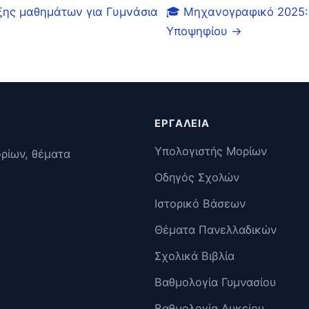
ξης μαθημάτων για Γυμνάσια
🎓 Μηχανογραφικό 2025:
Υποψηφίου →
ΕΡΓΑΛΕΊΑ
Υπολογιστής Μορίων
ορίων, θέματα
Οδηγός Σχολών
Ιστορικό Βάσεων
Θέματα Πανελλαδικών
Σχολικά Βιβλία
Βαθμολογία Γυμνασίου
Βαθμολογία Λυκείου