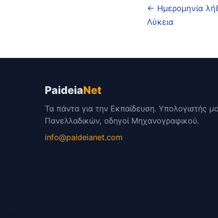
← Ημερομηνία λή
Λύκεια
Paideia
Net
Τα πάντα για την Εκπαίδευση. Υπολογιστής μ
Πανελλαδικών, οδηγοί Μηχανογραφικού.
info@paideianet.com