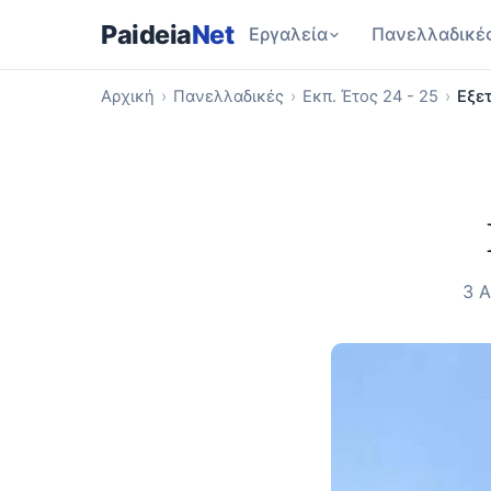
Paideia
Net
Εργαλεία
Πανελλαδικέ
Αρχική
›
Πανελλαδικές
›
Εκπ. Έτος 24 - 25
›
Εξε
3 Α