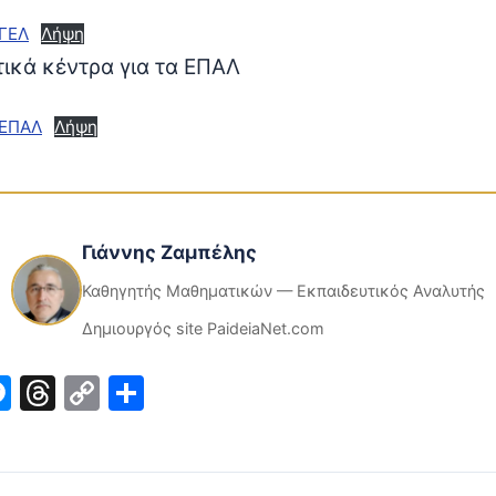
 ΓΕΛ
Λήψη
τικά κέντρα για τα ΕΠΑΛ
 ΕΠΑΛ
Λήψη
Γιάννης Ζαμπέλης
Καθηγητής Μαθηματικών — Εκπαιδευτικός Αναλυτής
Δημιουργός site PaideiaNet.com
ook
inkedIn
Messenger
Threads
Copy
Μοιραστείτε
Link