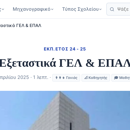
ς
Μηχανογραφικό
Τύπος Σχολείου
ταστικά ΓΕΛ & ΕΠΑΛ
ΕΚΠ. ΈΤΟΣ 24 - 25
Εξεταστικά ΓΕΛ & ΕΠΑ
πριλίου 2025 · 1 λεπτ. ·
👨‍👩‍👧 Γονιός
📐 Καθηγητής
🎓 Μαθη