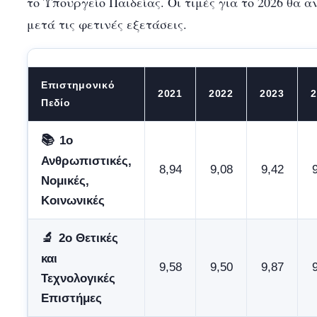
το Υπουργείο Παιδείας. Οι τιμές για το 2026 θα 
μετά τις φετινές εξετάσεις.
Επιστημονικό
2021
2022
2023
2
Πεδίο
📚
1ο
Ανθρωπιστικές,
8,94
9,08
9,42
Νομικές,
Κοινωνικές
🔬
2ο Θετικές
και
9,58
9,50
9,87
Τεχνολογικές
Επιστήμες