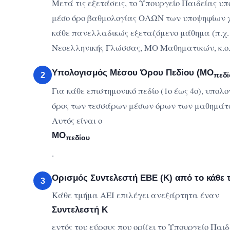
Μετά τις εξετάσεις, το Υπουργείο Παιδείας υπ
μέσο όρο βαθμολογίας ΟΛΩΝ των υποψηφίων 
κάθε πανελλαδικώς εξεταζόμενο μάθημα (π.χ
Νεοελληνικής Γλώσσας, ΜΟ Μαθηματικών, κ.ο.κ
Υπολογισμός Μέσου Όρου Πεδίου (ΜΟ
2
πεδί
Για κάθε επιστημονικό πεδίο (1ο έως 4ο), υπολο
όρος των τεσσάρων μέσων όρων των μαθημάτω
Αυτός είναι ο
ΜΟ
πεδίου
.
Ορισμός Συντελεστή ΕΒΕ (Κ) από το κάθε 
3
Κάθε τμήμα ΑΕΙ επιλέγει ανεξάρτητα έναν
Συντελεστή Κ
εντός του εύρους που ορίζει το Υπουργείο Παιδε