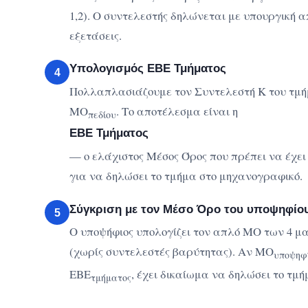
1,2). Ο συντελεστής δηλώνεται με υπουργική α
εξετάσεις.
Υπολογισμός ΕΒΕ Τμήματος
4
Πολλαπλασιάζουμε τον Συντελεστή Κ του τμήμ
ΜΟ
. Το αποτέλεσμα είναι η
πεδίου
ΕΒΕ Τμήματος
— ο ελάχιστος Μέσος Όρος που πρέπει να έχει
για να δηλώσει το τμήμα στο μηχανογραφικό.
Σύγκριση με τον Μέσο Όρο του υποψηφίο
5
Ο υποψήφιος υπολογίζει τον απλό ΜΟ των 4 μ
(χωρίς συντελεστές βαρύτητας). Αν ΜΟ
υποψηφ
ΕΒΕ
, έχει δικαίωμα να δηλώσει το τμή
τμήματος