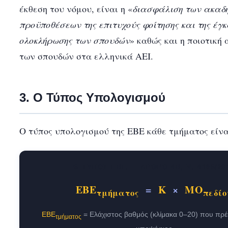
έκθεση του νόμου, είναι η «
διασφάλιση των ακαδ
προϋποθέσεων της επιτυχούς φοίτησης και της έγκ
ολοκλήρωσης των σπουδών
» καθώς και η ποιοτική
των σπουδών στα ελληνικά ΑΕΙ.
3. Ο Τύπος Υπολογισμού
Ο τύπος υπολογισμού της ΕΒΕ κάθε τμήματος είναι
⚗️ ΤΎΠΟΣ ΕΒΕ — ΆΡΘΡΟ 4Β, Ν. 4186/20
ΕΒΕ
=
Κ
×
ΜΟ
τμήματος
πεδίο
ΕΒΕ
= Ελάχιστος βαθμός (κλίμακα 0–20) που πρέπ
τμήματος