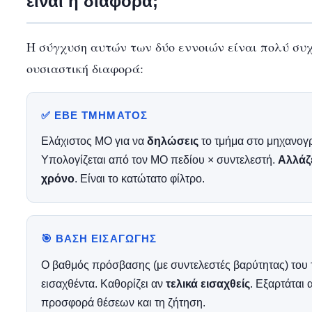
είναι η διαφορά;
Η σύγχυση αυτών των δύο εννοιών είναι πολύ συχ
ουσιαστική διαφορά:
✅ ΕΒΕ ΤΜΉΜΑΤΟΣ
Ελάχιστος ΜΟ για να
δηλώσεις
το τμήμα στο μηχανογ
Υπολογίζεται από τον ΜΟ πεδίου × συντελεστή.
Αλλάζε
χρόνο
. Είναι το κατώτατο φίλτρο.
🎯 ΒΆΣΗ ΕΙΣΑΓΩΓΉΣ
Ο βαθμός πρόσβασης (με συντελεστές βαρύτητας) του 
εισαχθέντα. Καθορίζει αν
τελικά εισαχθείς
. Εξαρτάται 
προσφορά θέσεων και τη ζήτηση.