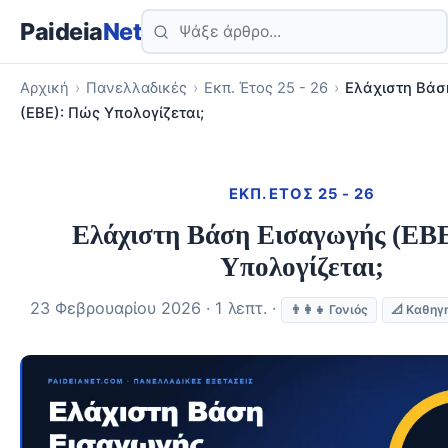
Paideia
Net
Αρχική
›
Πανελλαδικές
›
Εκπ. Έτος 25 - 26
›
Ελάχιστη Βάσ
(ΕΒΕ): Πώς Υπολογίζεται;
ΕΚΠ. ΈΤΟΣ 25 - 26
Ελάχιστη Βάση Εισαγωγής (ΕΒ
Υπολογίζεται;
23 Φεβρουαρίου 2026 · 1 λεπτ. ·
👨‍👩‍👧 Γονιός
📐 Καθηγ