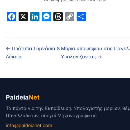
Facebook
X
LinkedIn
Messenger
Threads
Copy
Μοιραστε
Link
← Πρότυπα Γυμνάσια &
Μόρια υποψηφίου στις Πανελ
Λύκεια
Υπολογίζονται; →
Paideia
Net
Τα πάντα για την Εκπαίδευση. Υπολογιστής μορίων, θέ
Πανελλαδικών, οδηγοί Μηχανογραφικού.
info@paideianet.com