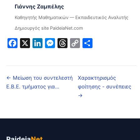
Γιάννης Ζαμπέλης
Καθηγητής Μαθηματικών — Εκπαιδευτικός Αναλυτής
Δημιουργός site PaideiaNet.com
Facebook
X
LinkedIn
Messenger
Threads
Copy
Μοιραστε
Link
← Μείωση του συντελεστή
Χαρακτηρισμός
Ε.Β.Ε. τμήματος για…
φοίτησης - συνέπειες
→
Paideia
Net