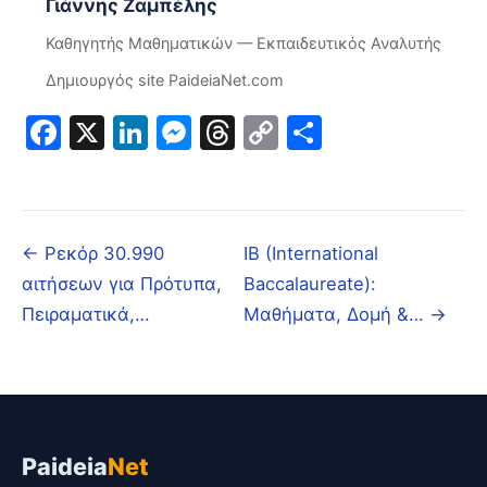
Γιάννης Ζαμπέλης
Καθηγητής Μαθηματικών — Εκπαιδευτικός Αναλυτής
Δημιουργός site PaideiaNet.com
Facebook
X
LinkedIn
Messenger
Threads
Copy
Μοιραστε
Link
← Ρεκόρ 30.990
IB (International
αιτήσεων για Πρότυπα,
Baccalaureate):
Πειραματικά,…
Μαθήματα, Δομή &… →
Paideia
Net