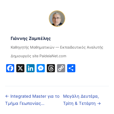
Γιάννης Ζαμπέλης
Καθηγητής Μαθηματικών — Εκπαιδευτικός Αναλυτής
Δημιουργός site PaideiaNet.com
Facebook
X
LinkedIn
Messenger
Threads
Copy
Μοιραστε
Link
← Integrated Master για το
Μεγάλη Δευτέρα,
Τμήμα Γεωπονίας…
Τρίτη & Τετάρτη →