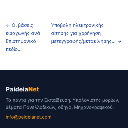
Link
← Οι βάσεις
Υποβολή ηλεκτρονικής
εισαγωγής ανά
αίτησης για χορήγηση
Επιστημονικό
μετεγγραφής/μετακίνησης… →
πεδίο…
Paideia
Net
Τα πάντα για την Εκπαίδευση. Υπολογιστής μορίων,
θέματα Πανελλαδικών, οδηγοί Μηχανογραφικού.
info@paideianet.com