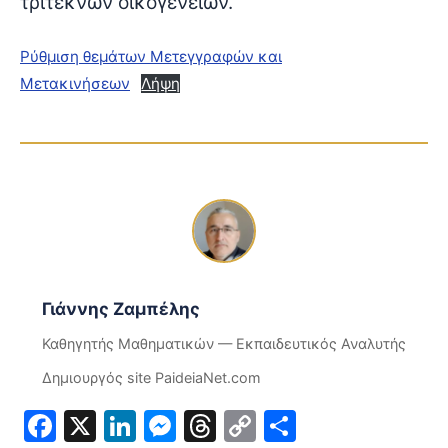
τριτέκνων οικογενειών.
Ρύθμιση θεμάτων Μετεγγραφών και
Μετακινήσεων
Λήψη
Γιάννης Ζαμπέλης
Καθηγητής Μαθηματικών — Εκπαιδευτικός Αναλυτής
Δημιουργός site PaideiaNet.com
Facebook
X
LinkedIn
Messenger
Threads
Copy
Μοιραστε