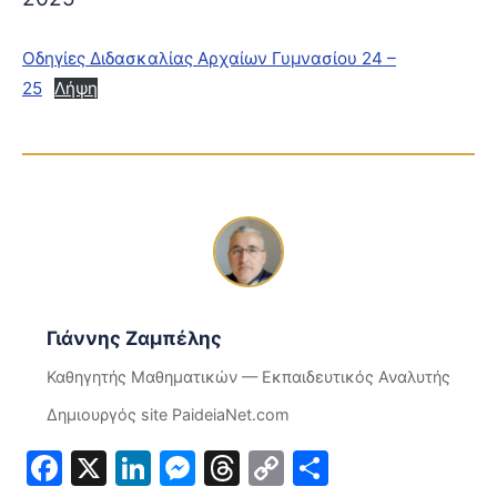
Οδηγίες Διδασκαλίας Αρχαίων Γυμνασίου 24 –
25
Λήψη
Γιάννης Ζαμπέλης
Καθηγητής Μαθηματικών — Εκπαιδευτικός Αναλυτής
Δημιουργός site PaideiaNet.com
Facebook
X
LinkedIn
Messenger
Threads
Copy
Μοιραστε