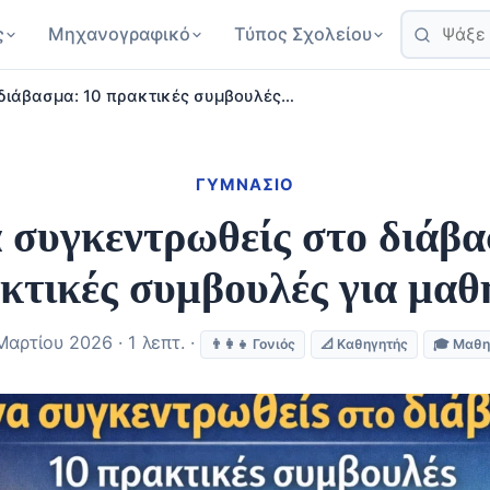
ς
Μηχανογραφικό
Τύπος Σχολείου
διάβασμα: 10 πρακτικές συμβουλές…
ΓΥΜΝΆΣΙΟ
 συγκεντρωθείς στο διάβα
κτικές συμβουλές για μαθ
Μαρτίου 2026 · 1 λεπτ. ·
👨‍👩‍👧 Γονιός
📐 Καθηγητής
🎓 Μαθη