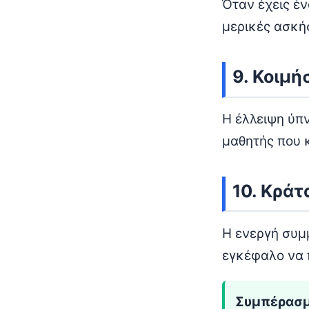
Όταν έχεις έ
μερικές ασκήσ
9. Κοιμή
Η έλλειψη ύπ
μαθητής που 
10. Κράτ
Η ενεργή συμ
εγκέφαλο να 
Συμπέρασ