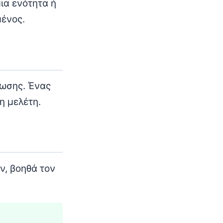
ια ενότητα ή
μένος.
ρωσης. Ένας
η μελέτη.
ν, βοηθά τον