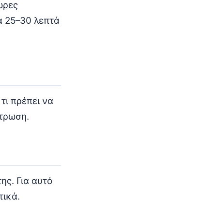
ώρες
α 25–30 λεπτά
τι πρέπει να
ντρωση.
ης. Για αυτό
τικά.