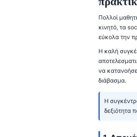
πρακτικ
Πολλοί μαθητ
κινητό, τα so
εύκολα την π
Η καλή συγκέ
αποτελεσματι
να κατανοήσει
διάβασμα.
Η συγκέντρω
δεξιότητα π