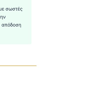
 με σωστές
την
ν απόδοση