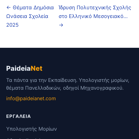
← Θέματα Δημόσια
Ίδρυση Πολυτεχνικής Σχολής
Ωνάσεια Σχολεία
στο Ελληνικό Μεσογειακό…
2025
→
Paideia
Net
Τα πάντα για την Εκπαίδευση. Υπολογιστής μορίων,
θέματα Πανελλαδικών, οδηγοί Μηχανογραφικού.
info@paideianet.com
ΕΡΓΑΛΕΊΑ
Υπολογιστής Μορίων