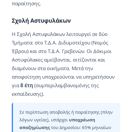
παραίτησης.
Σχολή Αστυφυλάκων
Η Σχολή Αστυφυλάκων λειτουργεί σε δύο
Τμήματα: στο Τ.Δ.Α. Διδυμοτείχου (Νομός
Έβρου) και στο Τ.Δ.Α. Γρεβενών. Οι Δόκιμοι
Αστυφύλακες αμείβονται, σιτίζονται και
διαμένουν στα οικήματα. Μετά την
αποφοίτηση υποχρεούνται να υπηρετήσουν
για
8 έτη
(συμπεριλαμβανομένης της
εκπαίδευσης).
Σε περίπτωση αποβολής ή παραίτησης (πλην
λόγων υγείας), υπάρχει
υποχρέωση
αποζημίωσης
του Δημοσίου: 65% μηνιαίων