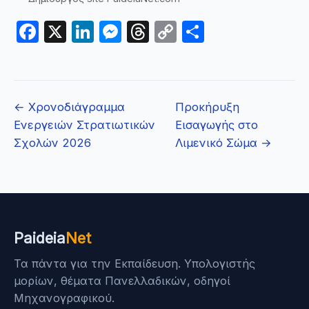
Facebook
X
LinkedIn
Messenger
Threads
Copy
Μοιραστε
Link
← Χρονοδιάγραμμα
Προκήρυξη
Ενεργειών Στρατιωτικών
Εισαγωγής στο
Σχολών 2026
Λιμενικό Σώμα →
Paideia
Net
Τα πάντα για την Εκπαίδευση. Υπολογιστής
μορίων, θέματα Πανελλαδικών, οδηγοί
Μηχανογραφικού.