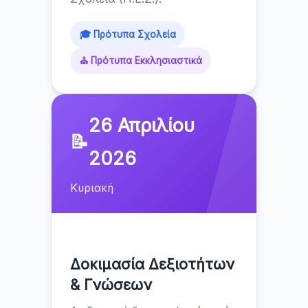
🎓 Πρότυπα Σχολεία
⛪ Πρότυπα Εκκλησιαστικά
26 Απριλίου
📝
2026
Κυριακή
Δοκιμασία Δεξιοτήτων
& Γνώσεων