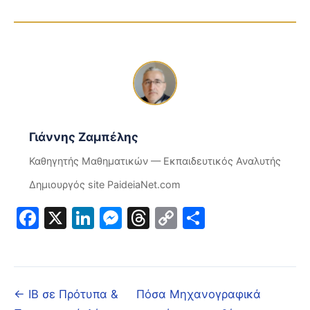
Γιάννης Ζαμπέλης
Καθηγητής Μαθηματικών — Εκπαιδευτικός Αναλυτής
Δημιουργός site PaideiaNet.com
Facebook
X
LinkedIn
Messenger
Threads
Copy
Μοιραστε
Link
← IB σε Πρότυπα &
Πόσα Μηχανογραφικά