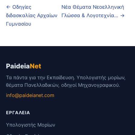
← Οδηγίες
Νέα Θέματα Νεοελληνική
διδασκαλίας Αρχαίων
Γλώσσα & Λογοτεχνία… →
Γυμνασίου
Paideia
Net
Τα πάντα για την Εκπαίδευση. Υπολογιστής μορίων,
θέματα Πανελλαδικών, οδηγοί Μηχανογραφικού.
info@paideianet.com
ΕΡΓΑΛΕΊΑ
Υπολογιστής Μορίων