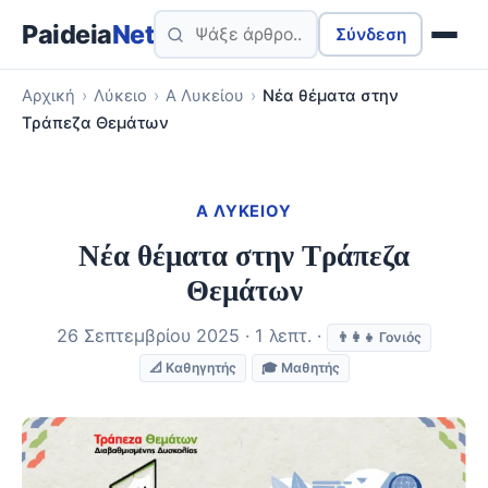
Paideia
Net
Σύνδεση
Αρχική
›
Λύκειο
›
Α Λυκείου
›
Νέα θέματα στην
Τράπεζα Θεμάτων
Α ΛΥΚΕΊΟΥ
Νέα θέματα στην Τράπεζα
Θεμάτων
26 Σεπτεμβρίου 2025 · 1 λεπτ. ·
👨‍👩‍👧 Γονιός
📐 Καθηγητής
🎓 Μαθητής