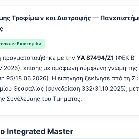
ήμης Τροφίμων και Διατροφής — Πανεπιστήμ
ς
ονικών Επιστημών
 πραγματοποιήθηκε με την
ΥΑ 87494/Ζ1
(ΦΕΚ Β’
7.2026), επίσης με ομόφωνη σύμφωνη γνώμη της
η 95/18.06.2026). Η εισήγηση ξεκίνησε από τη Σ
μίου Θεσσαλίας (συνεδρίαση 332/31.10.2025), με
ης Συνέλευσης του Τμήματος.
το Integrated Master