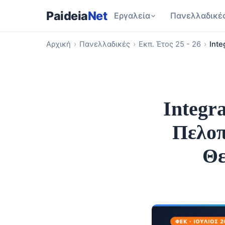
Paideia
Net
Εργαλεία
Πανελλαδικέ
Αρχική
›
Πανελλαδικές
›
Εκπ. Έτος 25 - 26
›
Int
Integr
Πελοπ
Θε