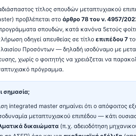
 αδιάσπαστος τίτλος σπουδών μεταπτυχιακού επιπ
aster) προβλέπεται στο
άρθρο 78 του ν. 4957/202
προγράμματα σπουδών, κατά κανόνα 5ετούς φοίτ
λήρωση οδηγεί απευθείας σε τίτλο
επιπέδου 7
το
λαισίου Προσόντων — δηλαδή ισοδύναμο με μετ
ευσης, χωρίς ο φοιτητής να χρειάζεται να παρακο
ταπτυχιακό πρόγραμμα.
ει σημασία;
ση integrated master σημαίνει ότι ο απόφοιτος ε
σοδυναμία μεταπτυχιακού επιπέδου — κάτι ουσια
λματικά δικαιώματα
(π.χ. αδειοδότηση μηχανικο