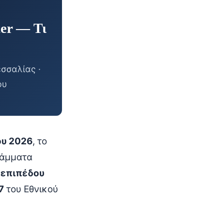
ter — Τι
σσαλίας ·
ου
ου 2026
, το
ράμματα
 επιπέδου
7
του Εθνικού