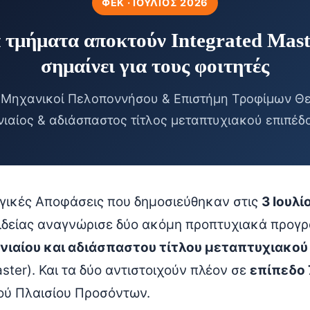
ΦΕΚ · ΙΟΎΛΙΟΣ 2026
 τμήματα αποκτούν Integrated Mas
σημαίνει για τους φοιτητές
ί Μηχανικοί Πελοποννήσου & Επιστήμη Τροφίμων Θε
νιαίος & αδιάσπαστος τίτλος μεταπτυχιακού επιπέδ
γικές Αποφάσεις που δημοσιεύθηκαν στις
3 Ιουλί
ιδείας αναγνώρισε δύο ακόμη προπτυχιακά προγ
νιαίου και αδιάσπαστου τίτλου μεταπτυχιακού
aster). Και τα δύο αντιστοιχούν πλέον σε
επίπεδο 
ού Πλαισίου Προσόντων.