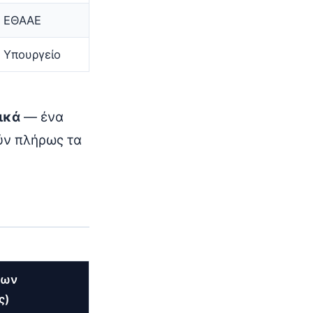
ΕΘΑΑΕ
Υπουργείο
ικά
— ένα
ύν πλήρως τα
μων
ς)