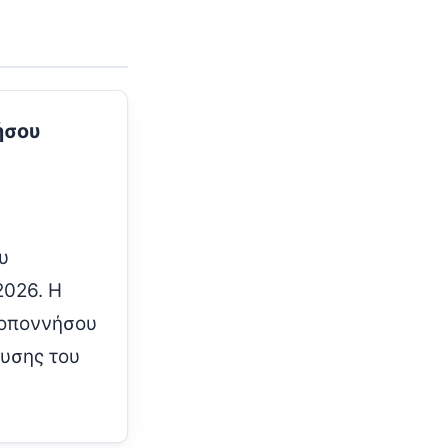
ήσου
υ
2026. Η
λοποννήσου
ευσης του