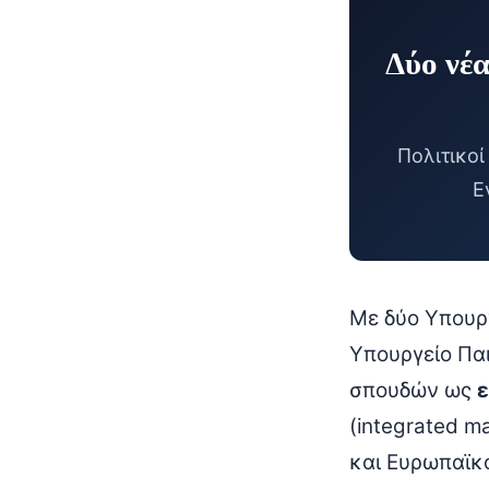
Δύο νέα
Πολιτικο
Ε
Με δύο Υπουρ
Υπουργείο Πα
σπουδών ως
ε
(integrated m
και Ευρωπαϊκ