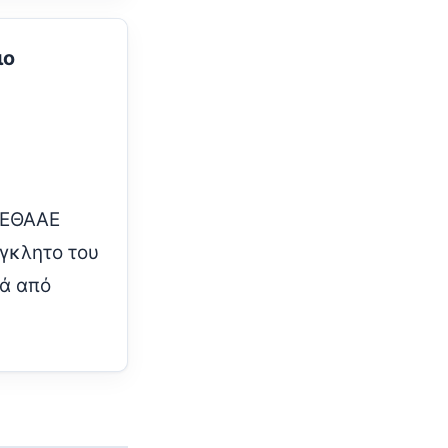
ιο
 ΕΘΑΑΕ
ύγκλητο του
τά από