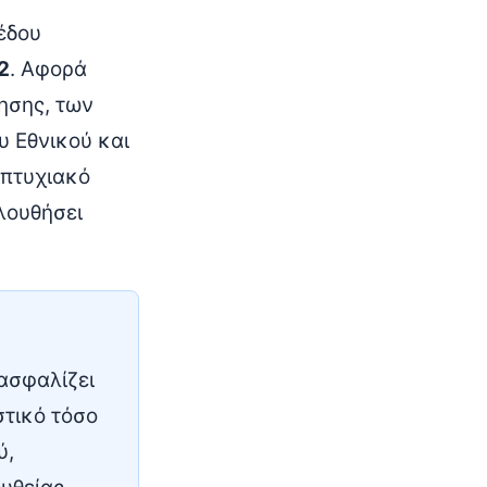
έδου
2
. Αφορά
ησης, των
υ Εθνικού και
απτυχιακό
λουθήσει
ξασφαλίζει
στικό τόσο
ύ,