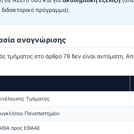
η σε ΑΣΕΠ) όσο και για
ακαδημαϊκή εξέλιξη
(απε
 διδακτορικό πρόγραμμα).
ασία αναγνώρισης
ς τμήματος στο άρθρο 78 δεν είναι αυτόματη. Απα
Συνέλευσης Τμήματος
Συγκλήτου Πανεπιστημίου
ΑΙΘΑ προς ΕΘΑΑΕ