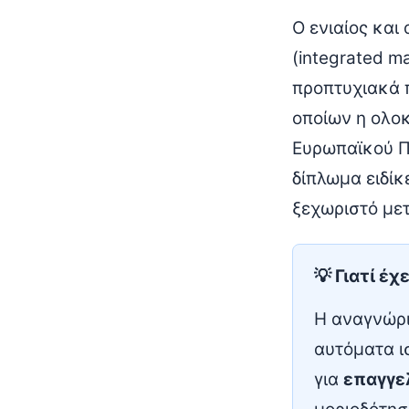
Ο ενιαίος και
(integrated m
προπτυχιακά 
οποίων η ολοκ
Ευρωπαϊκού Π
δίπλωμα ειδίκ
ξεχωριστό με
💡 Γιατί έχ
Η αναγνώρι
αυτόματα ι
για
επαγγε