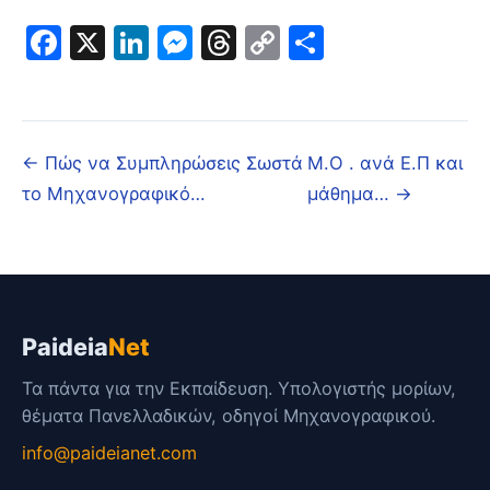
Facebook
X
LinkedIn
Messenger
Threads
Copy
Μοιραστε
Link
← Πώς να Συμπληρώσεις Σωστά
Μ.Ο . ανά Ε.Π και
το Μηχανογραφικό…
μάθημα… →
Paideia
Net
Τα πάντα για την Εκπαίδευση. Υπολογιστής μορίων,
θέματα Πανελλαδικών, οδηγοί Μηχανογραφικού.
info@paideianet.com