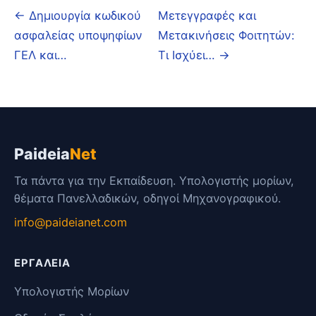
← Δημιουργία κωδικού
Μετεγγραφές και
ασφαλείας υποψηφίων
Μετακινήσεις Φοιτητών:
ΓΕΛ και…
Τι Ισχύει… →
Paideia
Net
Τα πάντα για την Εκπαίδευση. Υπολογιστής μορίων,
θέματα Πανελλαδικών, οδηγοί Μηχανογραφικού.
info@paideianet.com
ΕΡΓΑΛΕΊΑ
Υπολογιστής Μορίων