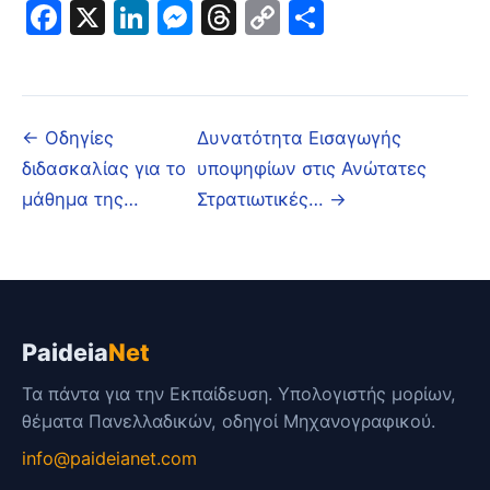
Facebook
X
LinkedIn
Messenger
Threads
Copy
Μοιραστε
Link
← Οδηγίες
Δυνατότητα Εισαγωγής
διδασκαλίας για το
υποψηφίων στις Ανώτατες
μάθημα της…
Στρατιωτικές… →
Paideia
Net
Τα πάντα για την Εκπαίδευση. Υπολογιστής μορίων,
θέματα Πανελλαδικών, οδηγοί Μηχανογραφικού.
info@paideianet.com