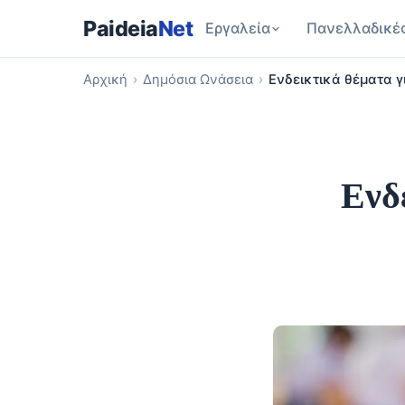
Paideia
Net
Εργαλεία
Πανελλαδικέ
Αρχική
›
Δημόσια Ωνάσεια
›
Ενδεικτικά θέματα γ
Ενδ