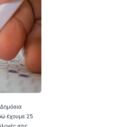
 Δημόσια
εδώ έχουμε 25
λογές στις