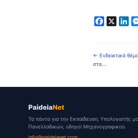
Faceb
X
L
← Ενδεικτικά θέμ
στα…
Paideia
Net
Τα πάντα για την Εκπαίδευση. Υπολογιστής μ
Πανελλαδικών, οδηγοί Μηχανογραφικού.
info@paideianet.com