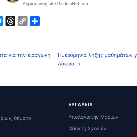
Δημιουργός site PaideiaNet.com
ook
inkedIn
Messenger
Threads
Copy
Μοιραστείτε
Link
ατα για την εισαγωγή
Ημερομηνία λήξης μαθημάτων γ
Λύκεια →
ΕΡΓΑΛΕΊΑ
Υπολογιστής Μορίων
ορίων, θέματα
Οδηγός Σχολών